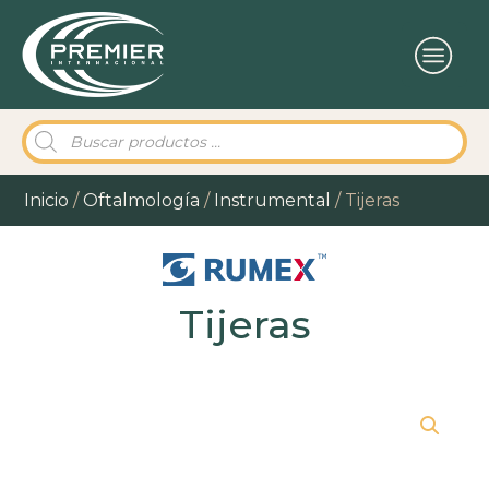
Búsqueda
de
productos
Inicio
/
Oftalmología
/
Instrumental
/ Tijeras
Tijeras