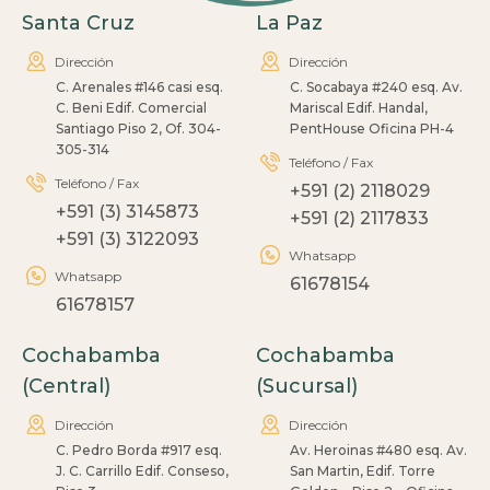
Santa Cruz
La Paz
Dirección
Dirección
C. Arenales #146 casi esq.
C. Socabaya #240 esq. Av.
C. Beni Edif. Comercial
Mariscal Edif. Handal,
Santiago Piso 2, Of. 304-
PentHouse Oficina PH-4
305-314
Teléfono / Fax
Teléfono / Fax
+591 (2) 2118029
+591 (3) 3145873
+591 (2) 2117833
+591 (3) 3122093
Whatsapp
Whatsapp
61678154
61678157
Cochabamba
Cochabamba
(Central)
(Sucursal)
Dirección
Dirección
C. Pedro Borda #917 esq.
Av. Heroinas #480 esq. Av.
J. C. Carrillo Edif. Conseso,
San Martin, Edif. Torre