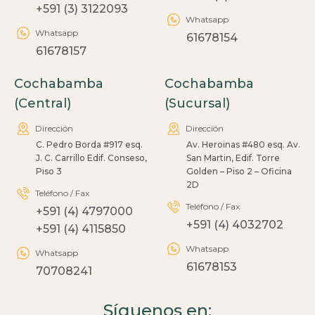
+591 (3) 3122093
Whatsapp
Whatsapp
61678154
61678157
Cochabamba
Cochabamba
(Central)
(Sucursal)
Dirección
Dirección
C. Pedro Borda #917 esq.
Av. Heroinas #480 esq. Av.
J. C. Carrillo Edif. Conseso,
San Martin, Edif. Torre
Piso 3
Golden – Piso 2 – Oficina
2D
Teléfono / Fax
Teléfono / Fax
+591 (4) 4797000
+591 (4) 4032702
+591 (4) 4115850
Whatsapp
Whatsapp
61678153
70708241
Síguenos en: