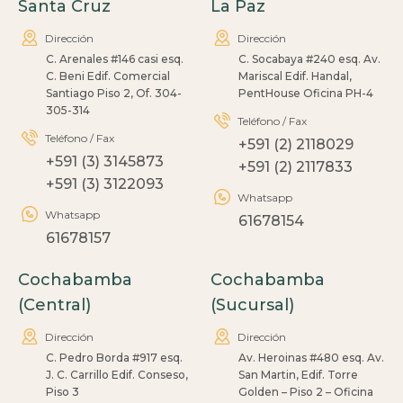
Santa Cruz
La Paz
Dirección
Dirección
C. Arenales #146 casi esq.
C. Socabaya #240 esq. Av.
C. Beni Edif. Comercial
Mariscal Edif. Handal,
Santiago Piso 2, Of. 304-
PentHouse Oficina PH-4
305-314
Teléfono / Fax
Teléfono / Fax
+591 (2) 2118029
+591 (3) 3145873
+591 (2) 2117833
+591 (3) 3122093
Whatsapp
Whatsapp
61678154
61678157
Cochabamba
Cochabamba
(Central)
(Sucursal)
Dirección
Dirección
C. Pedro Borda #917 esq.
Av. Heroinas #480 esq. Av.
J. C. Carrillo Edif. Conseso,
San Martin, Edif. Torre
Piso 3
Golden – Piso 2 – Oficina