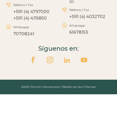
2D
Teléfono / Fax
Teléfono / Fax
+591 (4) 4797000
+591 (4) 4032702
+591 (4) 4115850
Whatsapp
Whatsapp
61678153
70708241
Síguenos en:
©2022 Premier Internacional | WebDev by Saul Villarroel