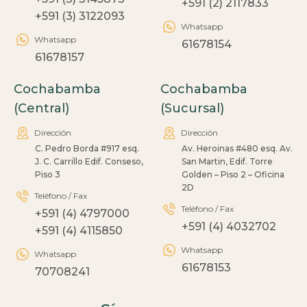
+591 (2) 2117833
+591 (3) 3122093
Whatsapp
Whatsapp
61678154
61678157
Cochabamba
Cochabamba
(Central)
(Sucursal)
Dirección
Dirección
C. Pedro Borda #917 esq.
Av. Heroinas #480 esq. Av.
J. C. Carrillo Edif. Conseso,
San Martin, Edif. Torre
Piso 3
Golden – Piso 2 – Oficina
2D
Teléfono / Fax
Teléfono / Fax
+591 (4) 4797000
+591 (4) 4032702
+591 (4) 4115850
Whatsapp
Whatsapp
61678153
70708241