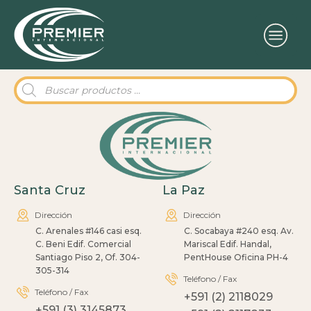
Búsqueda
de
productos
Santa Cruz
La Paz
Dirección
Dirección
C. Arenales #146 casi esq.
C. Socabaya #240 esq. Av.
C. Beni Edif. Comercial
Mariscal Edif. Handal,
Santiago Piso 2, Of. 304-
PentHouse Oficina PH-4
305-314
Teléfono / Fax
Teléfono / Fax
+591 (2) 2118029
+591 (3) 3145873