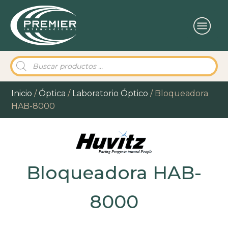
Búsqueda
de
productos
Inicio
/
Óptica
/
Laboratorio Óptico
/ Bloqueadora
HAB-8000
Bloqueadora HAB-
8000