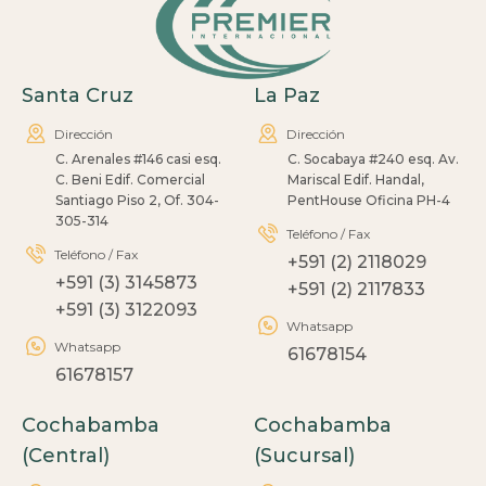
Santa Cruz
La Paz
Dirección
Dirección
C. Arenales #146 casi esq.
C. Socabaya #240 esq. Av.
C. Beni Edif. Comercial
Mariscal Edif. Handal,
Santiago Piso 2, Of. 304-
PentHouse Oficina PH-4
305-314
Teléfono / Fax
Teléfono / Fax
+591 (2) 2118029
+591 (3) 3145873
+591 (2) 2117833
+591 (3) 3122093
Whatsapp
Whatsapp
61678154
61678157
Cochabamba
Cochabamba
(Central)
(Sucursal)