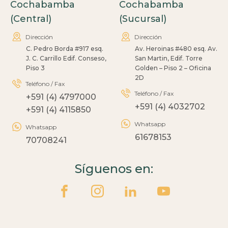
Cochabamba
Cochabamba
(Central)
(Sucursal)
Dirección
Dirección
C. Pedro Borda #917 esq.
Av. Heroinas #480 esq. Av.
J. C. Carrillo Edif. Conseso,
San Martin, Edif. Torre
Piso 3
Golden – Piso 2 – Oficina
2D
Teléfono / Fax
Teléfono / Fax
+591 (4) 4797000
+591 (4) 4032702
+591 (4) 4115850
Whatsapp
Whatsapp
61678153
70708241
Síguenos en: