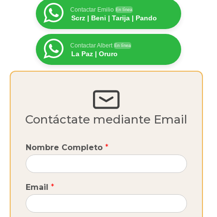
Contactar Emilio
En línea
Scrz | Beni | Tarija | Pando
Contactar Albert
En línea
La Paz | Oruro
Contáctate mediante Email
Nombre Completo
*
Email
*