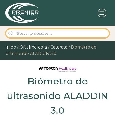
Búsqueda
de
productos
Inicio
/
Oftalmología
/
Catarata
/ Biómetro de
ultrasonido ALADDIN 3.0
Biómetro de
ultrasonido ALADDIN
3.0