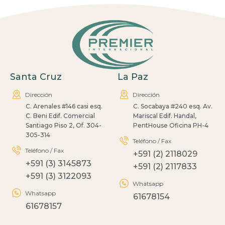
Santa Cruz
La Paz
Dirección
Dirección
C. Arenales #146 casi esq.
C. Socabaya #240 esq. Av.
C. Beni Edif. Comercial
Mariscal Edif. Handal,
Santiago Piso 2, Of. 304-
PentHouse Oficina PH-4
305-314
Teléfono / Fax
Teléfono / Fax
+591 (2) 2118029
+591 (3) 3145873
+591 (2) 2117833
+591 (3) 3122093
Whatsapp
Whatsapp
61678154
61678157