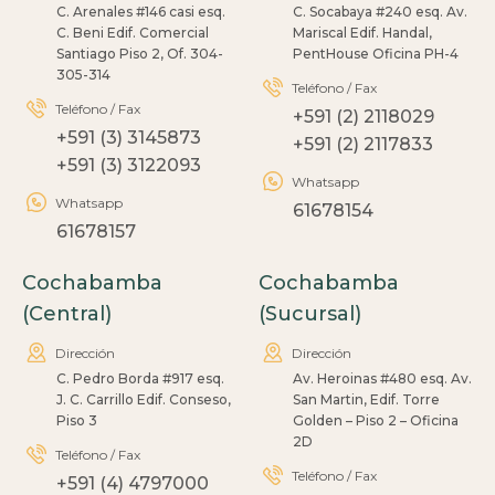
C. Arenales #146 casi esq.
C. Socabaya #240 esq. Av.
C. Beni Edif. Comercial
Mariscal Edif. Handal,
Santiago Piso 2, Of. 304-
PentHouse Oficina PH-4
305-314
Teléfono / Fax
Teléfono / Fax
+591 (2) 2118029
+591 (3) 3145873
+591 (2) 2117833
+591 (3) 3122093
Whatsapp
Whatsapp
61678154
61678157
Cochabamba
Cochabamba
(Central)
(Sucursal)
Dirección
Dirección
C. Pedro Borda #917 esq.
Av. Heroinas #480 esq. Av.
J. C. Carrillo Edif. Conseso,
San Martin, Edif. Torre
Piso 3
Golden – Piso 2 – Oficina
2D
Teléfono / Fax
Teléfono / Fax
+591 (4) 4797000