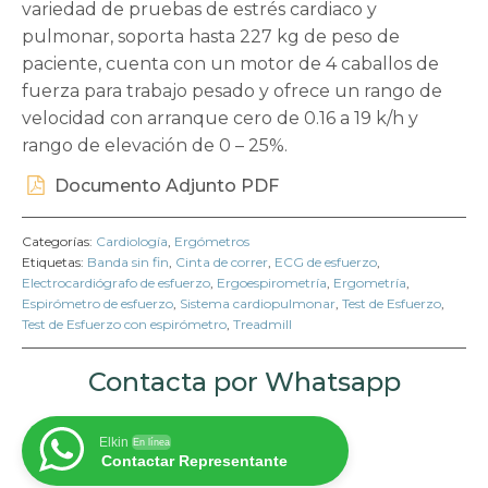
variedad de pruebas de estrés cardiaco y
pulmonar, soporta hasta 227 kg de peso de
paciente, cuenta con un motor de 4 caballos de
fuerza para trabajo pesado y ofrece un rango de
velocidad con arranque cero de 0.16 a 19 k/h y
rango de elevación de 0 – 25%.
Documento Adjunto PDF
Categorías:
Cardiología
,
Ergómetros
Etiquetas:
Banda sin fin
,
Cinta de correr
,
ECG de esfuerzo
,
Electrocardiógrafo de esfuerzo
,
Ergoespirometría
,
Ergometría
,
Espirómetro de esfuerzo
,
Sistema cardiopulmonar
,
Test de Esfuerzo
,
Test de Esfuerzo con espirómetro
,
Treadmill
Contacta por Whatsapp
Elkin
En línea
Contactar Representante