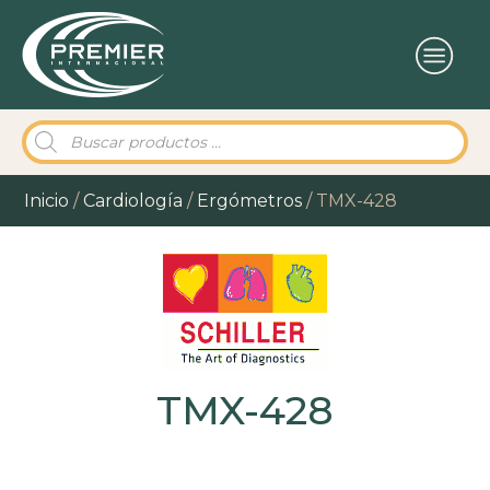
Búsqueda
de
productos
Inicio
/
Cardiología
/
Ergómetros
/ TMX-428
TMX-428