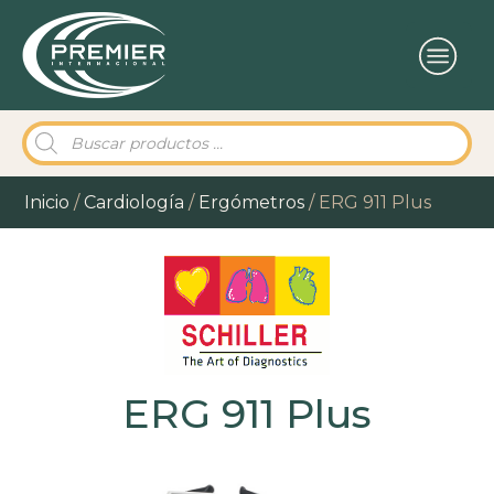
Búsqueda
de
productos
Inicio
/
Cardiología
/
Ergómetros
/ ERG 911 Plus
ERG 911 Plus