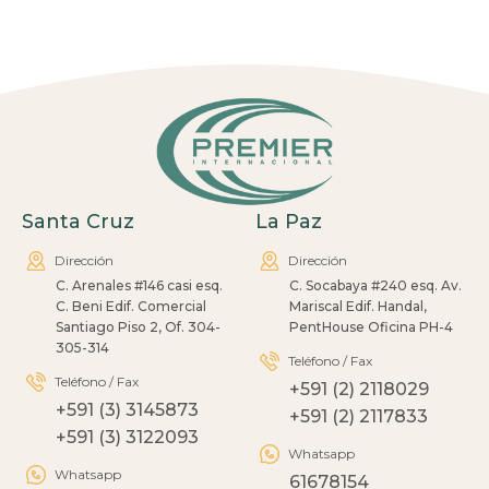
Santa Cruz
La Paz
Dirección
Dirección
C. Arenales #146 casi esq.
C. Socabaya #240 esq. Av.
C. Beni Edif. Comercial
Mariscal Edif. Handal,
Santiago Piso 2, Of. 304-
PentHouse Oficina PH-4
305-314
Teléfono / Fax
Teléfono / Fax
+591 (2) 2118029
+591 (3) 3145873
+591 (2) 2117833
+591 (3) 3122093
Whatsapp
Whatsapp
61678154