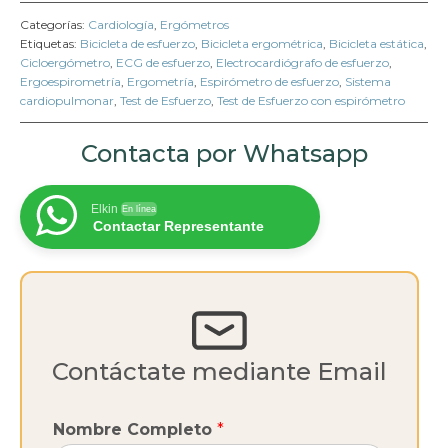
Categorías:
Cardiología
,
Ergómetros
Etiquetas:
Bicicleta de esfuerzo
,
Bicicleta ergométrica
,
Bicicleta estática
,
Cicloergómetro
,
ECG de esfuerzo
,
Electrocardiógrafo de esfuerzo
,
Ergoespirometría
,
Ergometría
,
Espirómetro de esfuerzo
,
Sistema
cardiopulmonar
,
Test de Esfuerzo
,
Test de Esfuerzo con espirómetro
Contacta por Whatsapp
Elkin
En línea
Contactar Representante
Contáctate mediante Email
Nombre Completo
*