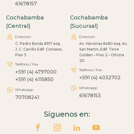
61678157
Cochabamba
Cochabamba
(Central)
(Sucursal)
Dirección
Dirección
C. Pedro Borda #917 esq.
Av. Heroinas #480 esq. Av.
J. C. Carrillo Edif. Conseso,
San Martin, Edif. Torre
Piso 3
Golden – Piso 2 – Oficina
2D
Teléfono / Fax
Teléfono / Fax
+591 (4) 4797000
+591 (4) 4032702
+591 (4) 4115850
Whatsapp
Whatsapp
61678153
70708241
Síguenos en: