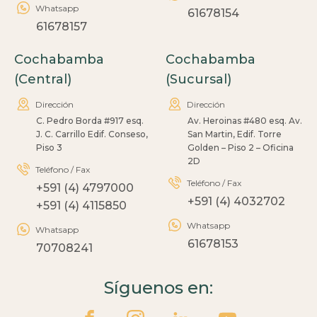
Whatsapp
61678154
61678157
Cochabamba
Cochabamba
(Central)
(Sucursal)
Dirección
Dirección
C. Pedro Borda #917 esq.
Av. Heroinas #480 esq. Av.
J. C. Carrillo Edif. Conseso,
San Martin, Edif. Torre
Piso 3
Golden – Piso 2 – Oficina
2D
Teléfono / Fax
Teléfono / Fax
+591 (4) 4797000
+591 (4) 4032702
+591 (4) 4115850
Whatsapp
Whatsapp
61678153
70708241
Síguenos en: