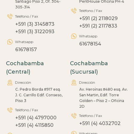
Santiago Piso 2, Of. 304-
PentHouse Oficina PH-4
305-314
Teléfono / Fax
Teléfono / Fax
+591 (2) 2118029
+591 (3) 3145873
+591 (2) 2117833
+591 (3) 3122093
Whatsapp
Whatsapp
61678154
61678157
Cochabamba
Cochabamba
(Central)
(Sucursal)
Dirección
Dirección
C. Pedro Borda #917 esq.
Av. Heroinas #480 esq. Av.
J. C. Carrillo Edif. Conseso,
San Martin, Edif. Torre
Piso 3
Golden – Piso 2 – Oficina
2D
Teléfono / Fax
Teléfono / Fax
+591 (4) 4797000
+591 (4) 4032702
+591 (4) 4115850
Whatsapp