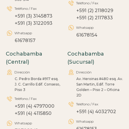
Teléfono / Fax
Teléfono / Fax
+591 (2) 2118029
+591 (3) 3145873
+591 (2) 2117833
+591 (3) 3122093
Whatsapp
Whatsapp
61678154
61678157
Cochabamba
Cochabamba
(Central)
(Sucursal)
Dirección
Dirección
C. Pedro Borda #917 esq.
Av. Heroinas #480 esq. Av.
J. C. Carrillo Edif. Conseso,
San Martin, Edif. Torre
Piso 3
Golden – Piso 2 – Oficina
2D
Teléfono / Fax
Teléfono / Fax
+591 (4) 4797000
+591 (4) 4032702
+591 (4) 4115850
Whatsapp
Whatsapp
61678153