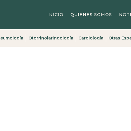
INICIO
QUIENES SOMOS
NOTI
eumología
Otorrinolaringología
Cardiología
Otras Esp