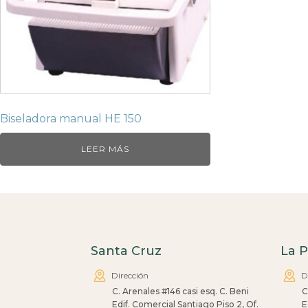
Biseladora manual HE 150
LEER MÁS
Santa Cruz
La 
Dirección
D
C. Arenales #146 casi esq. C. Beni
C
Edif. Comercial Santiago Piso 2, Of.
E