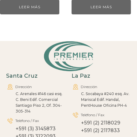
LEER MÁS
LEER MÁS
Santa Cruz
La Paz
Dirección
Dirección
C. Arenales #146 casi esq.
C. Socabaya #240 esq. Av.
C. Beni Edif. Comercial
Mariscal Edif. Handal,
Santiago Piso 2, Of. 304-
PentHouse Oficina PH-4
305-314
Teléfono / Fax
Teléfono / Fax
+591 (2) 2118029
+591 (3) 3145873
+591 (2) 2117833
+591 (3) 3122093