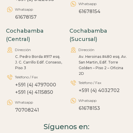
Whatsapp
Whatsapp
61678154
61678157
Cochabamba
Cochabamba
(Central)
(Sucursal)
Dirección
Dirección
C. Pedro Borda #917 esq.
Av. Heroinas #480 esq. Av.
J. C. Carrillo Edif. Conseso,
San Martin, Edif. Torre
Piso 3
Golden – Piso 2 – Oficina
2D
Teléfono / Fax
Teléfono / Fax
+591 (4) 4797000
+591 (4) 4032702
+591 (4) 4115850
Whatsapp
Whatsapp
61678153
70708241
Síguenos en: