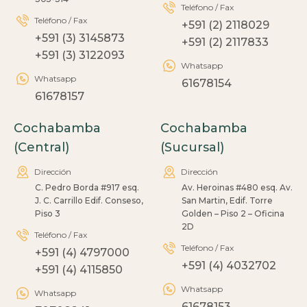
Teléfono / Fax
Teléfono / Fax
+591 (2) 2118029
+591 (3) 3145873
+591 (2) 2117833
+591 (3) 3122093
Whatsapp
Whatsapp
61678154
61678157
Cochabamba
Cochabamba
(Central)
(Sucursal)
Dirección
Dirección
C. Pedro Borda #917 esq.
Av. Heroinas #480 esq. Av.
J. C. Carrillo Edif. Conseso,
San Martin, Edif. Torre
Piso 3
Golden – Piso 2 – Oficina
2D
Teléfono / Fax
Teléfono / Fax
+591 (4) 4797000
+591 (4) 4032702
+591 (4) 4115850
Whatsapp
Whatsapp
61678153