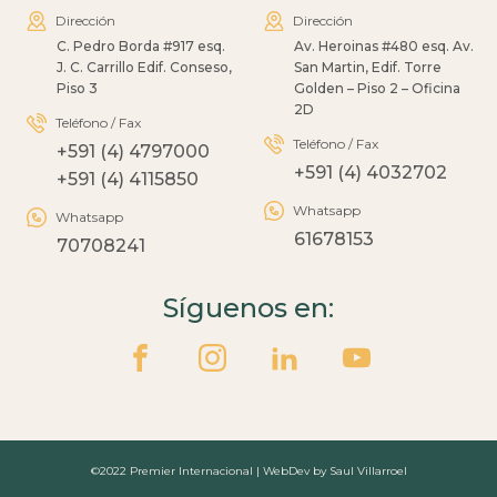
Dirección
Dirección
C. Pedro Borda #917 esq.
Av. Heroinas #480 esq. Av.
J. C. Carrillo Edif. Conseso,
San Martin, Edif. Torre
Piso 3
Golden – Piso 2 – Oficina
2D
Teléfono / Fax
Teléfono / Fax
+591 (4) 4797000
+591 (4) 4032702
+591 (4) 4115850
Whatsapp
Whatsapp
61678153
70708241
Síguenos en:
©2022 Premier Internacional | WebDev by Saul Villarroel